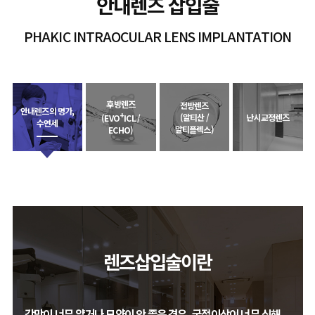
안내렌즈 삽입술
PHAKIC INTRAOCULAR LENS IMPLANTATION
후방렌즈
전방렌즈
안내렌즈의 명가,
+
(알티산 /
난시교정렌즈
(EVO
ICL /
수연세
알티플렉스)
ECHO)
렌즈삽입술이란
각막이 너무 얇거나 모양이 안 좋은 경우, 굴절이상이 너무 심해