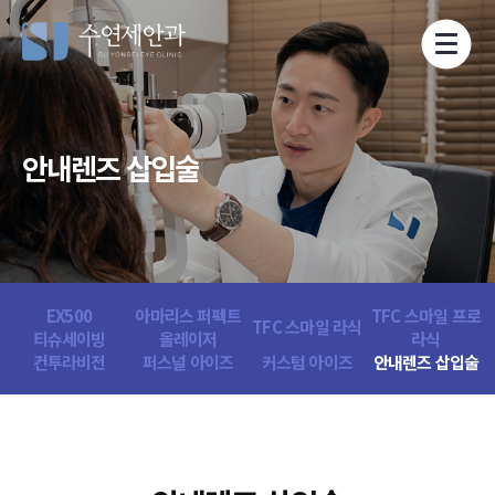
안내렌즈 삽입술
EX500
아마리스 퍼펙트
TFC 스마일 프로
TFC 스마일 라식
티슈세이빙
올레이저
라식
컨투라비전
퍼스널 아이즈
커스텀 아이즈
안내렌즈 삽입술