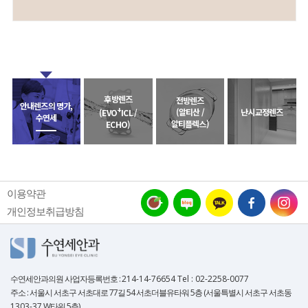
후방렌즈
전방렌즈
안내렌즈의 명가,
+
(알티산 /
난시교정렌즈
(EVO
ICL /
수연세
알티플렉스)
ECHO)
이용약관
개인정보취급방침
수연세안과의원
사업자등록번호 :
214-14-76654 Tel : 02-2258-0077
주소 : 서울시 서초구 서초대로 77길 54 서초더블유타워 5층 (서울특별시 서초구 서초동
1303-37
W타워 5층)