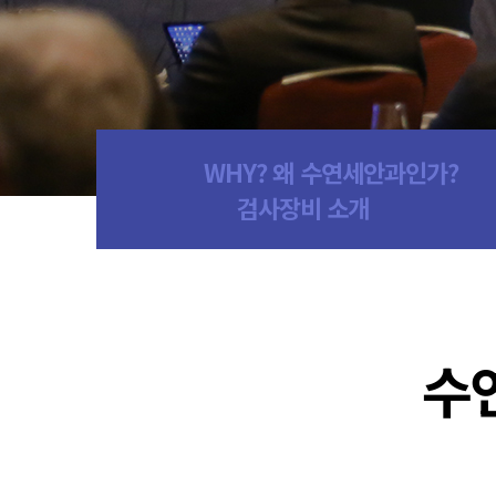
WHY? 왜 수연세안과인가?
검사장비 소개
수연