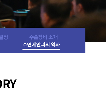
료일정
수술장비 소개
수연세안과의 역사
ORY