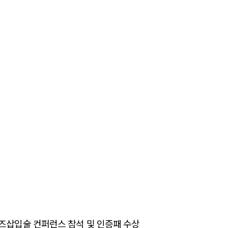
C 렌즈삽입술 컨퍼런스 참석 및 인증패 수상