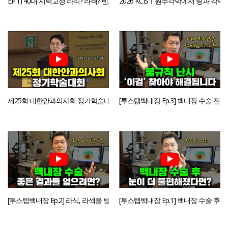
EP.1) 40대 시력교정 라식? 라섹? 렌즈삽입술? 딱 3가지로 정리해드립니다!
2026 KCISㅣ원추각막에서 링과 
제25회 대한안과의사회 정기학술대회ㅣ라섹 vs 스마일 vs ICL 토론ㅣ박성배
[투스텝백내장 Ep.3] 백내장 수술 전
[투스텝백내장 Ep.2] 라식, 라섹을 받았던 눈! 백내장 수술을 하려면 두 단계
[투스텝백내장 Ep.1] 백내장 수술 후