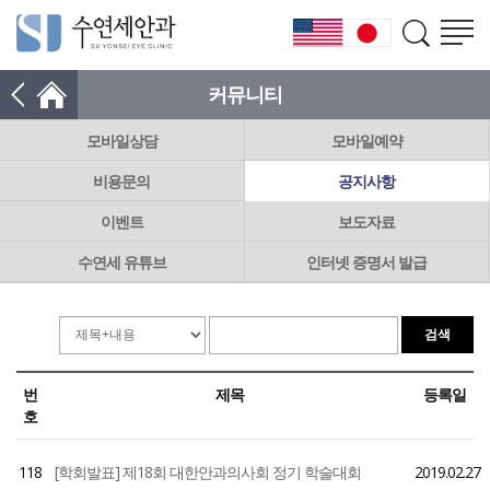
커뮤니티
모바일상담
모바일예약
비용문의
공지사항
이벤트
보도자료
수연세 유튜브
인터넷 증명서 발급
번
제목
등록일
호
118
[학회발표] 제18회 대한안과의사회 정기 학술대회
2019.02.27