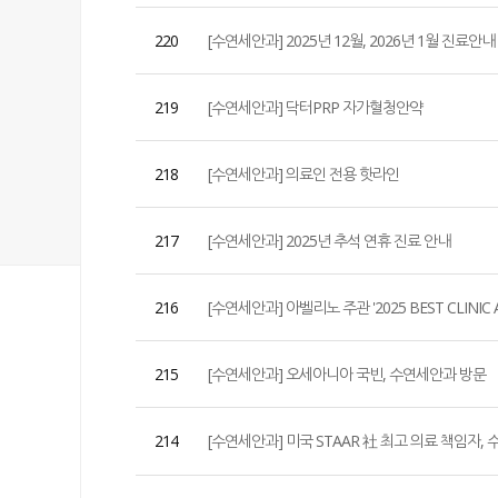
220
[수연세안과] 2025년 12월, 2026년 1월 진료안내
219
[수연세안과] 닥터PRP 자가혈청안약
218
[수연세안과] 의료인 전용 핫라인
217
[수연세안과] 2025년 추석 연휴 진료 안내
216
[수연세안과] 아벨리노 주관 '2025 BEST CLINIC
215
[수연세안과] 오세아니아 국빈, 수연세안과 방문
214
[수연세안과] 미국 STAAR 社 최고 의료 책임자,