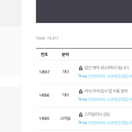
Total : 15,317
번호
분야
검안 예약 취소부탁드립니다.
14567
기타
Re
안녕하세요 수연세안과입니
라식 라섹 검사 및 비용 문의
14566
기타
Re
안녕하세요 수연세안과입니
스마일라식 상담
14565
스마일
Re
안녕하세요 수연세안과입니