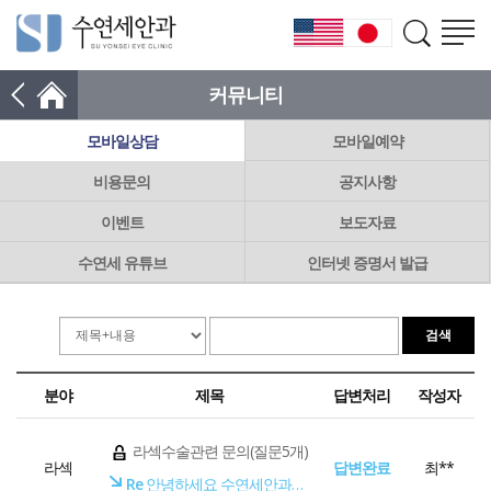
커뮤니티
모바일상담
모바일예약
비용문의
공지사항
이벤트
보도자료
수연세 유튜브
인터넷 증명서 발급
분야
제목
답변처리
작성자
라섹수술관련 문의(질문5개)
라섹
답변완료
최**
Re
안녕하세요 수연세안과입니다.